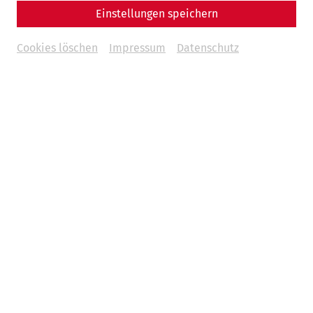
Einstellungen speichern
Cookies löschen
Impressum
Datenschutz
Wissenschaft
In der Arena der Gladiatoren: Die
Amphitheater Carnuntums
Schauspiel
Architektur
Freizeit
Gladiatorentag