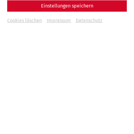
Einstellungen speichern
Cookies löschen
Impressum
Datenschutz
Science
In the arena of the gladiators:
Carnuntum's amphitheaters
Game
architecture
leisure
Gladiatorsday