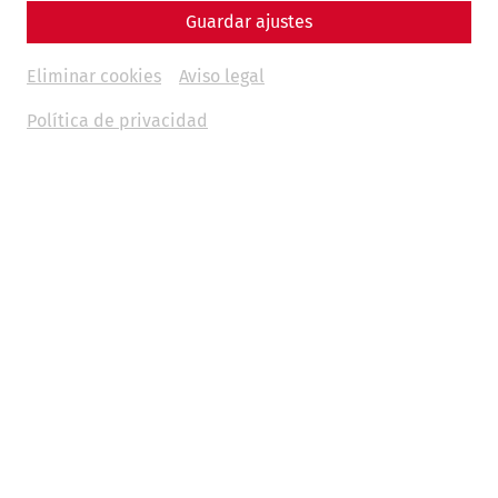
Guardar ajustes
Eliminar cookies
Aviso legal
Política de privacidad
Science
In the arena of the gladiators:
Carnuntum's amphitheaters
Game
architecture
leisure
Gladiatorsday