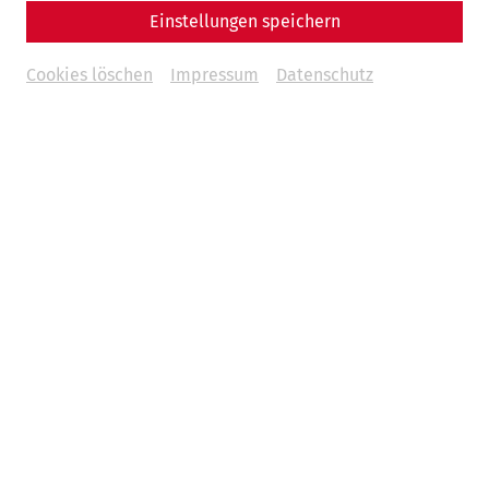
Einstellungen speichern
Cookies löschen
Impressum
Datenschutz
Weddings
Be it a civil wedding ceremony in the villa urbana or a
splendid wedding banquet in the elegant Roman baths –
Carnuntum makes your wedding day an experience you will
fondly remember your whole life long.
Read more