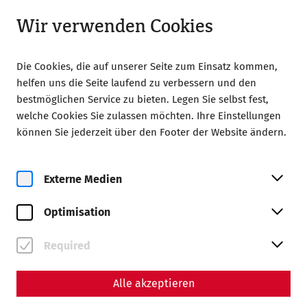
Geöffnet ab 09:00
LA
Wir verwenden Cookies
Die Cookies, die auf unserer Seite zum Einsatz kommen,
helfen uns die Seite laufend zu verbessern und den
bestmöglichen Service zu bieten. Legen Sie selbst fest,
welche Cookies Sie zulassen möchten. Ihre Einstellungen
können Sie jederzeit über den Footer der Website ändern.
Externe Medien
Carnuntum, colonia
Romana
Optimisation
Daily guided tours in English at
Required
1:00 p.m.
Alle akzeptieren
Tickets