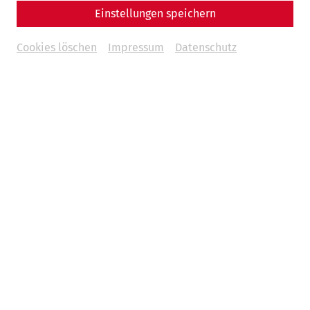
Einstellungen speichern
Cookies löschen
Impressum
Datenschutz
Weddings
Be it a civil wedding ceremony in the villa urbana or a
splendid wedding banquet in the elegant Roman baths –
Carnuntum makes your wedding day an experience you will
fondly remember your whole life long.
Read more