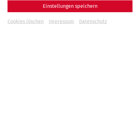
Einstellungen speichern
dicitur.
Cookies löschen
Impressum
Datenschutz
Um
Youtube
Inhalte zu laden, akzeptieren Sie
bitte
Youtube
als externe Quelle in den
Cookie-
Einstellungen
Akzeptieren