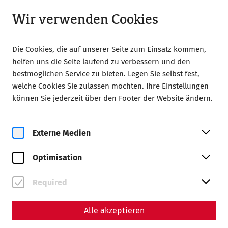
Geöffnet ab 09:00
LA
Wir verwenden Cookies
Die Cookies, die auf unserer Seite zum Einsatz kommen,
helfen uns die Seite laufend zu verbessern und den
bestmöglichen Service zu bieten. Legen Sie selbst fest,
welche Cookies Sie zulassen möchten. Ihre Einstellungen
Home
Colonia Romana Carnuntum
können Sie jederzeit über den Footer der Website ändern.
Hereditas mundi: Limes Danuvii
UNESCO Patrimonium
Externe Medien
totius mundi: limes Danuvii
Optimisation
Limes Romanorum munimentum secundum flumen
Danuvii est, qui per Bavariam, Austriam et Slovaciam fluit.
Required
Limes post Hadriani et Antoniniani valla, quae in Britannia
sunt, atque limetem Germanicum superiorem et Raeticum
Alle akzeptieren
in Germania situm tertia pars propositi magni est, quod
“Frontiers of the Roman Empire/fines Imperii Romani”