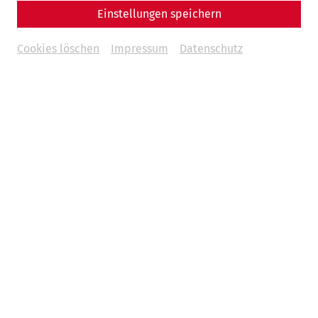
Einstellungen speichern
Cookies löschen
Impressum
Datenschutz
Science
Fear and Loathing in Carnuntum:
Wine and Other Indulgences in
Antiquity
Eating and drinking
Everyday
life
archaeology
society