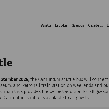
Visita
Escolas
Grupos
Celebrar
tle
eptember 2026
, the Carnuntum shuttle bus will connect
eum, and Petronell train station on weekends and pub
tum thus provides the perfect addition for all guests a
he Carnuntum shuttle is available to all guests.