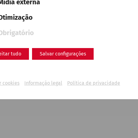
Mídia externa
Otimização
Obrigatório
 shuttle buses only have limited capacity. We are very op
eitar tudo
Salvar configurações
d by the timetables, but the first-come/first-served pr
ent to alternative transport.
r cookies
Informação legal
Política de privacidade
ATION:
F
or journeys from Petronell station, it is necessa
r to have a valid ticket before departure.