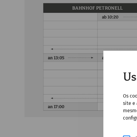
Us
Os co
site e
mesmo 
config