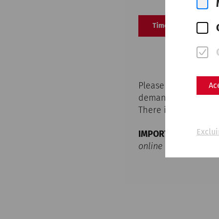
Timetable as a PDF
Please note that the
Ac
demand can be covere
There is no entitlem
Exclui
IMPORTANT INFORM
online ticket in orde