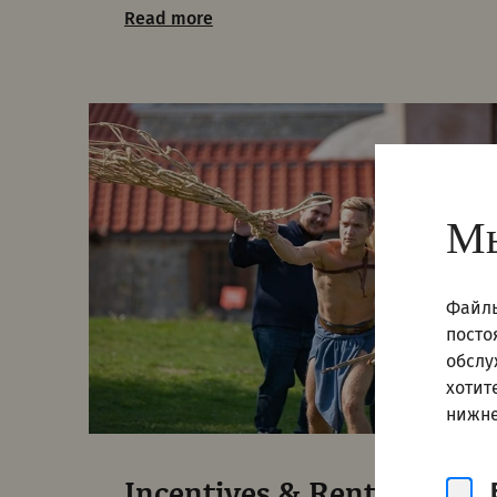
Read more
Мы
Файлы
посто
обслу
хотит
нижне
Incentives & Rentals