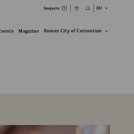
Закрыто
RU
Roman City of Carnuntum
Events
Magazine