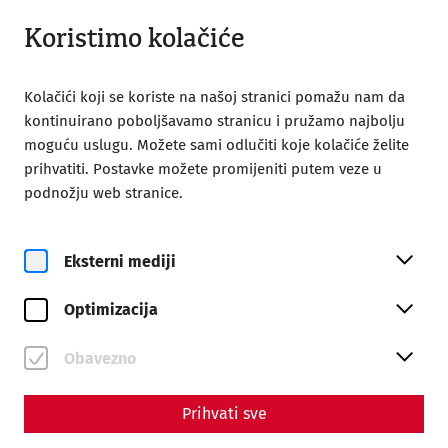
Otvoreno od 09:00
BS
Koristimo kolačiće
Kolačići koji se koriste na našoj stranici pomažu nam da
kontinuirano poboljšavamo stranicu i pružamo najbolju
moguću uslugu. Možete sami odlučiti koje kolačiće želite
prihvatiti. Postavke možete promijeniti putem veze u
Home
Celebrate
podnožju web stranice.
Celebrate in the Roman City
Eksterni mediji
Optimizacija
Obavezno
Prihvati sve