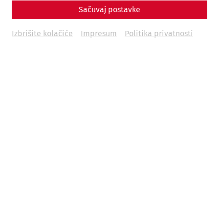
Sačuvaj postavke
Izbrišite kolačiće
Impresum
Politika privatnosti
Weddings
Be it a civil wedding ceremony in the villa urbana or a
splendid wedding banquet in the elegant Roman baths –
Carnuntum makes your wedding day an experience you will
fondly remember your whole life long.
Read more