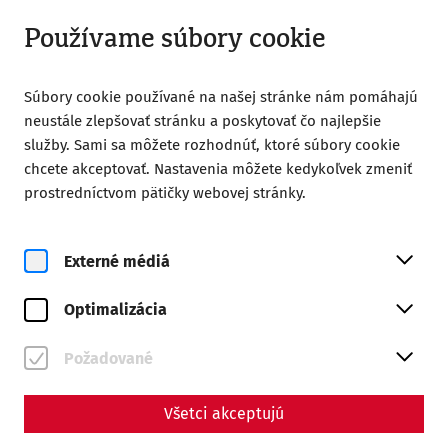
Otvorené do 18:00
SK
Používame súbory cookie
Súbory cookie používané na našej stránke nám pomáhajú
neustále zlepšovať stránku a poskytovať čo najlepšie
služby. Sami sa môžete rozhodnúť, ktoré súbory cookie
chcete akceptovať. Nastavenia môžete kedykoľvek zmeniť
Home
Familienferien in Carnuntum
prostredníctvom pätičky webovej stránky.
Externé médiá
Optimalizácia
Požadované
Familienferien in
Všetci akceptujú
Carnuntum