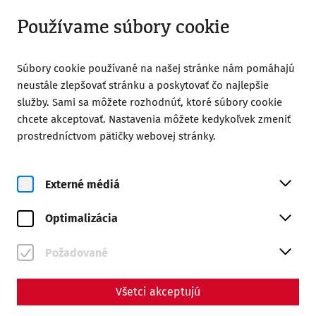
Otvorené do 18:00
SK
Používame súbory cookie
Súbory cookie používané na našej stránke nám pomáhajú
neustále zlepšovať stránku a poskytovať čo najlepšie
služby. Sami sa môžete rozhodnúť, ktoré súbory cookie
chcete akceptovať. Nastavenia môžete kedykoľvek zmeniť
prostredníctvom pätičky webovej stránky.
Magazine overview
Externé médiá
Magazín
Optimalizácia
Articles with the tag
#society
Požadované
Všetci akceptujú