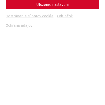
Uloženie nastavení
Odstránenie súborov cookie
Odtlačok
Ochrana údajov
Science
Fear and Loathing in Carnuntum:
Wine and Other Indulgences in
Antiquity