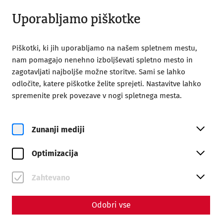
Odprto do 18:00
SL
Uporabljamo piškotke
Piškotki, ki jih uporabljamo na našem spletnem mestu,
nam pomagajo nenehno izboljševati spletno mesto in
zagotavljati najboljše možne storitve. Sami se lahko
odločite, katere piškotke želite sprejeti. Nastavitve lahko
Home
Vaš obisk
Vodeni ogledi
Private tours
spremenite prek povezave v nogi spletnega mesta.
Private tours
Zunanji mediji
Optimizacija
Zahtevano
Odobri vse