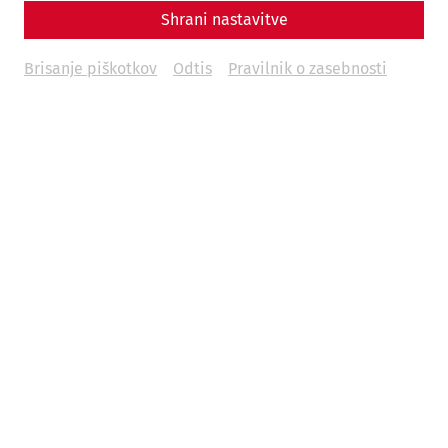
Shrani nastavitve
Brisanje piškotkov
Odtis
Pravilnik o zasebnosti
In addition to our regular guided tour program, we offer
you the opportunity to customize your Carnuntum
experience according to your wishes. The following options
are available to you as part of a private tour:
Duration:
approx. 1 hour
Number of persons:
1 to max. 20 persons
Cost:
€ 80,-
Languages:
Hungarian, Slovakian, English, German, Italian,
Czech, Serbian
Location:
e.g. Roman quarter or Museum Carnuntinum