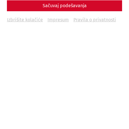
Sačuvaj podešavanja
Izbrišite kolačiće
Impresum
Pravila o privatnosti
In addition to our regular guided tour program, we offer
you the opportunity to customize your Carnuntum
experience according to your wishes. The following options
are available to you as part of a private tour:
Duration:
approx. 1 hour
Number of persons:
1 to max. 20 persons
Cost:
€ 80,-
Languages:
Hungarian, Slovakian, English, German, Italian,
Czech, Serbian
Location:
e.g. Roman quarter or Museum Carnuntinum