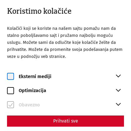
Zatvoreno
SR
Koristimo kolačiće
Kolačići koji se koriste na našem sajtu pomažu nam da
stalno poboljšavamo sajt i pružamo najbolju moguću
uslugu. Možete sami da odlučite koje kolačiće želite da
prihvatite. Možete da promenite svoja podešavanja putem
Home
Poseta
Obilasci s vodičem
Private tours
veze u podnožju veb stranice.
Private tours
Eksterni mediji
Optimizacija
Obavezno
Prihvati sve