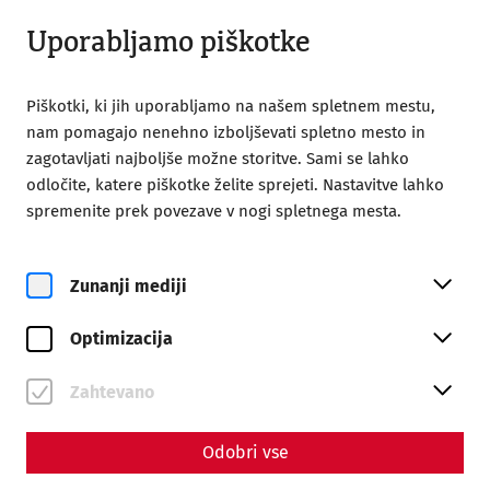
Odprto do 18:00
SL
Uporabljamo piškotke
Piškotki, ki jih uporabljamo na našem spletnem mestu,
nam pomagajo nenehno izboljševati spletno mesto in
zagotavljati najboljše možne storitve. Sami se lahko
odločite, katere piškotke želite sprejeti. Nastavitve lahko
spremenite prek povezave v nogi spletnega mesta.
Magazine overview
Zunanji mediji
Življenje in stil
Optimizacija
Articles with the tag #limes
Zahtevano
Odobri vse