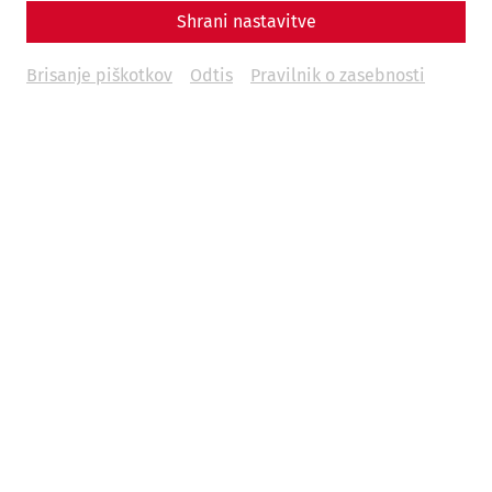
Shrani nastavitve
Brisanje piškotkov
Odtis
Pravilnik o zasebnosti
Science
Bridging Borders, Connecting
Histories: The ROMAN LEGACY
Project
Danube
recent
limes
world heritage