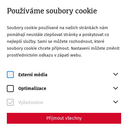
Otevřeno do 18:00
CS
Používáme soubory cookie
Soubory cookie používané na našich stránkách nám
pomáhají neustále zlepšovat stránky a poskytovat co
nejlepší služby. Sami se můžete rozhodnout, které
soubory cookie chcete přijmout. Nastavení můžete změnit
prostřednictvím odkazu v zápatí webu.
Magazine overview
Externí média
Magazine
Optimalizace
Articles with the tag #limes
Vyžadováno
Přijmout všechny