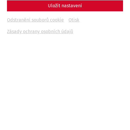
Uložit nastavení
Odstranění souborů cookie
Otisk
Zásady ochrany osobních údajů
Science
Bridging Borders, Connecting
Histories: The ROMAN LEGACY
Project
Danube
recent
limes
world heritage