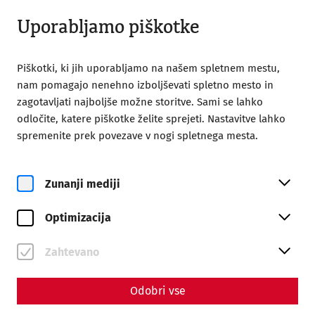
Odprto od 08:00
SL
Uporabljamo piškotke
Piškotki, ki jih uporabljamo na našem spletnem mestu,
nam pomagajo nenehno izboljševati spletno mesto in
zagotavljati najboljše možne storitve. Sami se lahko
odločite, katere piškotke želite sprejeti. Nastavitve lahko
spremenite prek povezave v nogi spletnega mesta.
Magazine overview
Zunanji mediji
Življenje in stil
Optimizacija
Articles with the tag
#PeopleofCarnuntum
Zahtevano
Odobri vse