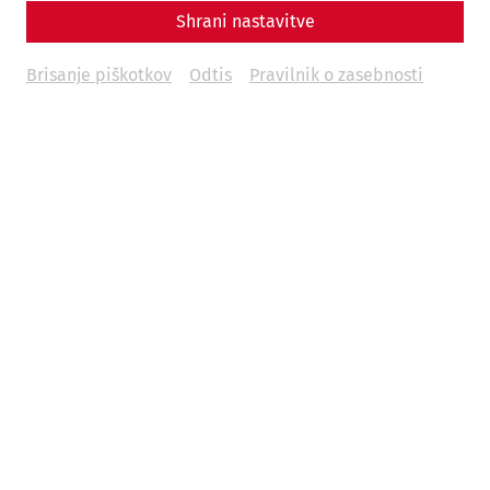
Shrani nastavitve
Brisanje piškotkov
Odtis
Pravilnik o zasebnosti
Science
Shields for Rome's legions: the
Fabrica Scutaria of Carnuntum
Late antiquity
Military
PeopleofCarnuntum
crafts