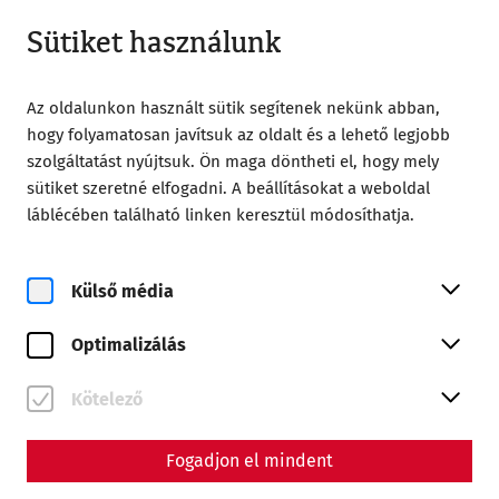
Zárt
HU
Sütiket használunk
Az oldalunkon használt sütik segítenek nekünk abban,
hogy folyamatosan javítsuk az oldalt és a lehető legjobb
szolgáltatást nyújtsuk. Ön maga döntheti el, hogy mely
sütiket szeretné elfogadni. A beállításokat a weboldal
láblécében található linken keresztül módosíthatja.
Magazine overview
Külső média
Magazin
Optimalizálás
Articles with the tag #limes
Kötelező
Fogadjon el mindent