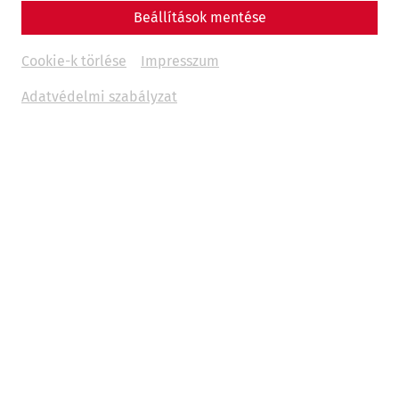
Beállítások mentése
Cookie-k törlése
Impresszum
Adatvédelmi szabályzat
Science
Bridging Borders, Connecting
Histories: The ROMAN LEGACY
Project
Danube
recent
limes
world heritage