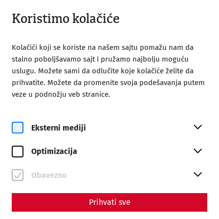
Otvoreno do 18:00
SR
Koristimo kolačiće
Kolačići koji se koriste na našem sajtu pomažu nam da
stalno poboljšavamo sajt i pružamo najbolju moguću
uslugu. Možete sami da odlučite koje kolačiće želite da
prihvatite. Možete da promenite svoja podešavanja putem
Home
Poseta
Dolazak
veze u podnožju veb stranice.
Dolazak
Eksterni mediji
Optimizacija
Obavezno
Prihvati sve