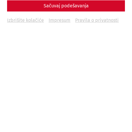
Sačuvaj podešavanja
Izbrišite kolačiće
Impresum
Pravila o privatnosti
Rimska gradska četvrt
Hauptstraße 1A
2404 Petronell-Carnuntum
Google Maps
Muzej Karnuntinum (Carnuntinum)
Badgasse 42
2405 Bad Deutsch-Altenburg
Google Maps