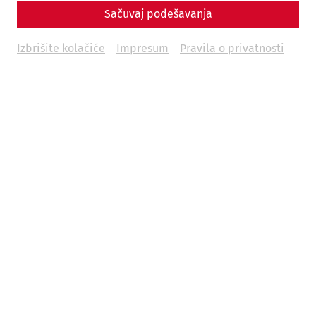
Sačuvaj podešavanja
Izbrišite kolačiće
Impresum
Pravila o privatnosti
Ulaznice i radno vreme
Gradska četvrt, Muzej, amfiteatar i Hajdentor
(Paganska vrata) – otkrijte svet Karnuntuma!
Pročitajte više