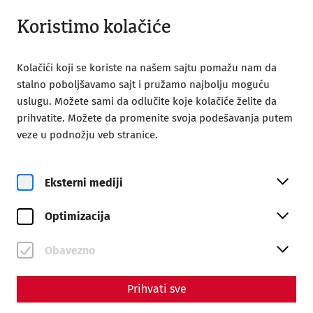
Otvoreno do 18:00
SR
Koristimo kolačiće
Kolačići koji se koriste na našem sajtu pomažu nam da
stalno poboljšavamo sajt i pružamo najbolju moguću
uslugu. Možete sami da odlučite koje kolačiće želite da
prihvatite. Možete da promenite svoja podešavanja putem
Home
Poseta
veze u podnožju veb stranice.
Poseta
Eksterni mediji
Optimizacija
Obavezno
Prihvati sve