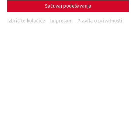
Sačuvaj podešavanja
Izbrišite kolačiće
Impresum
Pravila o privatnosti