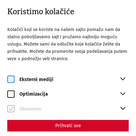
Otvoreno do 18:00
SR
Koristimo kolačiće
Kolačići koji se koriste na našem sajtu pomažu nam da
stalno poboljšavamo sajt i pružamo najbolju moguću
uslugu. Možete sami da odlučite koje kolačiće želite da
prihvatite. Možete da promenite svoja podešavanja putem
Home
Partners
veze u podnožju veb stranice.
Partners
Eksterni mediji
Main Sponsors
Optimizacija
Obavezno
Prihvati sve