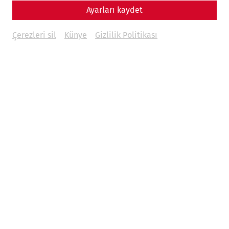
02.03.2026
Ayarları kaydet
Çerezleri sil
Künye
Gizlilik Politikası
International Women's Day is an appropriate occasion to
question familiar narratives. “Women in Roman antiquity”
often seems like a closed chapter in historiography. In fact,