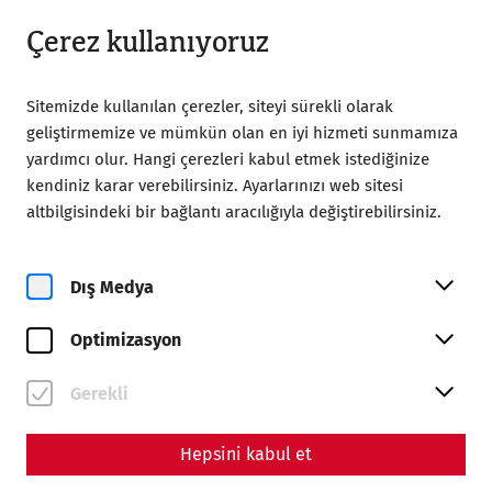
18:00’a kadar açık
TR
Çerez kullanıyoruz
Sitemizde kullanılan çerezler, siteyi sürekli olarak
geliştirmemize ve mümkün olan en iyi hizmeti sunmamıza
yardımcı olur. Hangi çerezleri kabul etmek istediğinize
kendiniz karar verebilirsiniz. Ayarlarınızı web sitesi
Home
Magazine
altbilgisindeki bir bağlantı aracılığıyla değiştirebilirsiniz.
Beyond patriarchy – Women's lives in Carnuntum
Science
Dış Medya
Beyond patriarchy –
Optimizasyon
Women's lives in Carnuntum
By Nisa Iduna Kirchengast - Editors: Daniel Kunc,
Gerekli
Thomas Mauerhofer, Anna-Maria Grohs
Hepsini kabul et
Everyday life
archaeology
society
recent