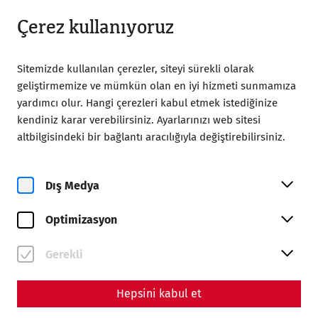
09:00’dan itibaren açık
TR
Çerez kullanıyoruz
Sitemizde kullanılan çerezler, siteyi sürekli olarak
geliştirmemize ve mümkün olan en iyi hizmeti sunmamıza
yardımcı olur. Hangi çerezleri kabul etmek istediğinize
kendiniz karar verebilirsiniz. Ayarlarınızı web sitesi
altbilgisindeki bir bağlantı aracılığıyla değiştirebilirsiniz.
Magazine overview
Dış Medya
Magazin
Optimizasyon
Articles with the tag
#calender
Gerekli
Hepsini kabul et