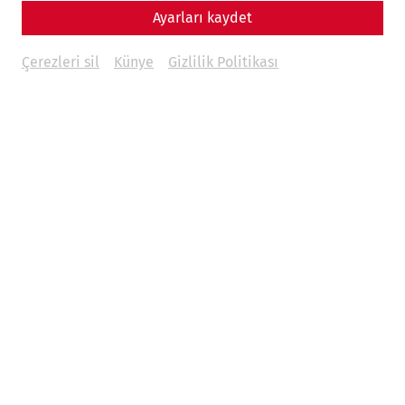
Ayarları kaydet
Çerezleri sil
Künye
Gizlilik Politikası
Science
Ars amatoria Carnuntensis – Living
and loving in ancient Carnuntum
Everyday life
society
calender
love