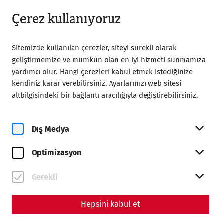
18:00’a kadar açık
TR
Çerez kullanıyoruz
Sitemizde kullanılan çerezler, siteyi sürekli olarak
geliştirmemize ve mümkün olan en iyi hizmeti sunmamıza
yardımcı olur. Hangi çerezleri kabul etmek istediğinize
kendiniz karar verebilirsiniz. Ayarlarınızı web sitesi
altbilgisindeki bir bağlantı aracılığıyla değiştirebilirsiniz.
Magazine overview
Dış Medya
Magazin
Optimizasyon
Articles with the tag #Death
Gerekli
Hepsini kabul et