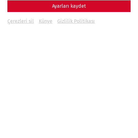
Ayarları kaydet
Çerezleri sil
Künye
Gizlilik Politikası
Science
Come sweet death - The cemeteries of
Carnuntum
Religion
Death
society