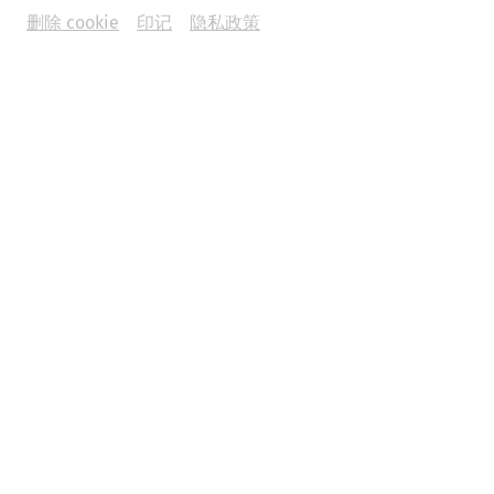
删除 cookie
印记
隐私政策
Science
Fear and Loathing in Carnuntum:
Wine and Other Indulgences in
Antiquity