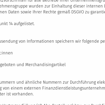
zvorschriften für alle Betriebe ihrer Unternehmensgrupp
ehmensgruppe wurden zur Einhaltung dieser internen Da
nen Daten sowie Ihrer Rechte gemäß DSGVO zu garanti
kt 14 aufgelistet.
Zusendung von Informationen speichern wir folgende 
t:innen
ngeboten und Merchandisingartikel
nummern und ähnliche Nummern zur Durchführung elek
tung von einem externen Finanzdienstleistungsunterne
ter ist vorhanden.