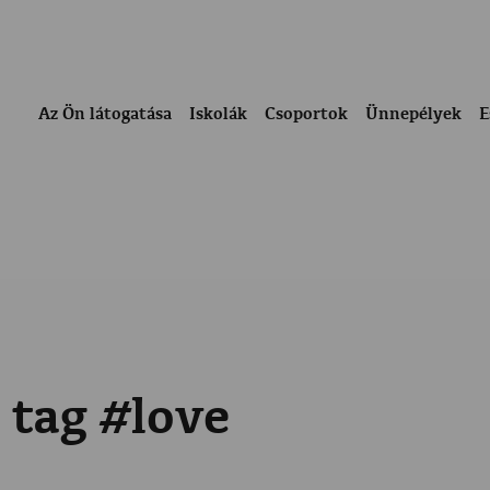
Az Ön látogatása
Iskolák
Csoportok
Ünnepélyek
E
 tag #love