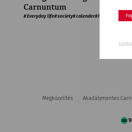
Carnuntum
Fo
Everyday life
society
calender
love
Cookie
Megközelítés
Akadálymentes Car