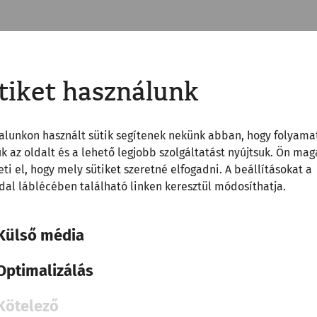
tiket használunk
alunkon használt sütik segítenek nekünk abban, hogy folyama
uk az oldalt és a lehető legjobb szolgáltatást nyújtsuk. Ön mag
ti el, hogy mely sütiket szeretné elfogadni. A beállításokat a
al láblécében található linken keresztül módosíthatja.
Külső média
Science
Optimalizálás
Valentin and Amor
Religion
calender
love
Kötelező