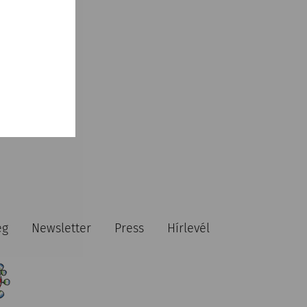
ég
Newsletter
Press
Hírlevél