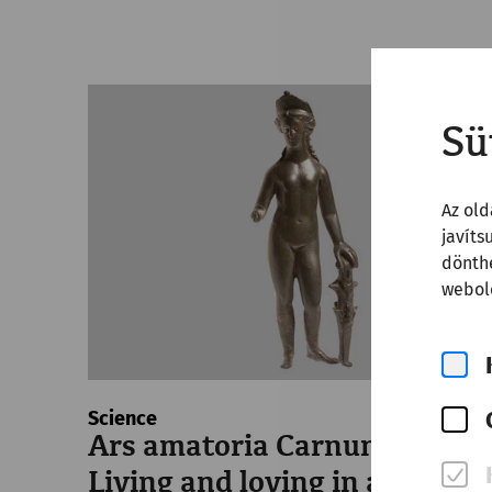
Sü
Az old
javíts
dönthe
webold
Science
Ars amatoria Carnuntensis –
Living and loving in ancient