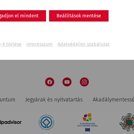
gadjon el mindent
Beállítások mentése
-k törlése
Impresszum
Adatvédelmi szabályzat
nuntum
Jegyárak és nyitvatartás
Akadálymentess