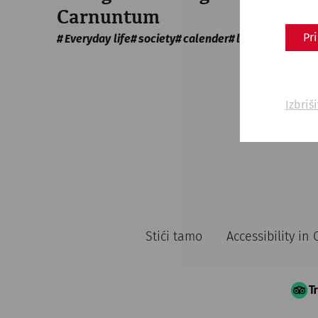
Carnuntum
Pr
Everyday life
society
calender
love
Izbriš
Stići tamo
Accessibility i