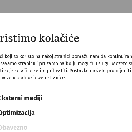
ristimo kolačiće
ći koji se koriste na našoj stranici pomažu nam da kontinuira
jšavamo stranicu i pružamo najbolju moguću uslugu. Možete 
ti koje kolačiće želite prihvatiti. Postavke možete promijeniti
 veze u podnožju web stranice.
Eksterni mediji
Science
Optimizacija
Valentin and Amor
Religion
calender
love
Obavezno