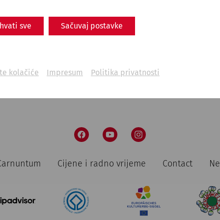
ihvati sve
Sačuvaj postavke
ite kolačiće
Impresum
Politika privatnosti
n Carnuntum
Cijene i radno vrijeme
Contact
Ne