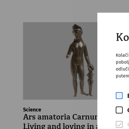
Ko
Kolači
pobol
odluči
putem
Science
Ars amatoria Carnuntensis –
Living and loving in ancient