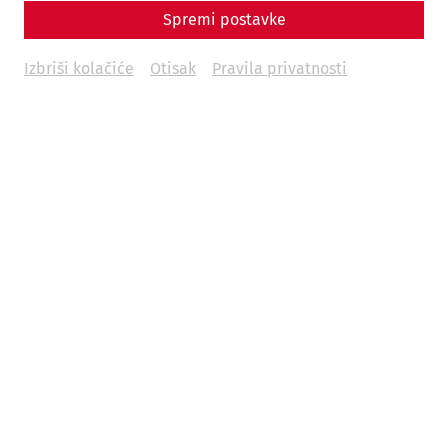
Spremi postavke
Izbriši kolačiće
Otisak
Pravila privatnosti
Science
Ars amatoria Carnuntensis – Living
and loving in ancient Carnuntum
Everyday life
society
calender
love