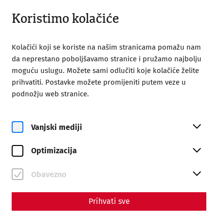
Otvori iz 09:00
HR
Koristimo kolačiće
Kolačići koji se koriste na našim stranicama pomažu nam
da neprestano poboljšavamo stranice i pružamo najbolju
moguću uslugu. Možete sami odlučiti koje kolačiće želite
prihvatiti. Postavke možete promijeniti putem veze u
podnožju web stranice.
Magazine overview
Vanjski mediji
Magazin
Optimizacija
Articles with the tag #love
Obavezno
Prihvati sve