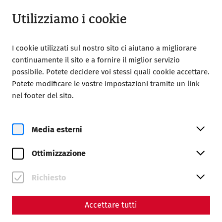
Chiuso
IT
Utilizziamo i cookie
I cookie utilizzati sul nostro sito ci aiutano a migliorare
continuamente il sito e a fornire il miglior servizio
possibile. Potete decidere voi stessi quali cookie accettare.
Potete modificare le vostre impostazioni tramite un link
Home
Magazine
nel footer del sito.
Come sweet death - The cemeteries of Carnuntum
Science
Media esterni
Come sweet death - The
Ottimizzazione
cemeteries of Carnuntum
By Nisa Iduna Kirchengast - Editors: Daniel Kunc,
Richiesto
Thomas Mauerhofer
Accettare tutti
Religion
Death
society