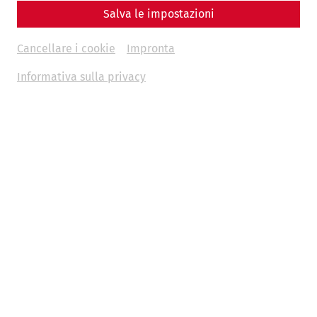
Salva le impostazioni
Cancellare i cookie
Impronta
Informativa sulla privacy
Today, Halloween and All Saints‘ Day are caught between
lively customs and silent remembrance, with Halloween
as an exuberant celebration with roots in ancient Celtic
and Christian traditions ushering in the eve of All Saints’
Day, a day dedicated to the memory of the deceased in
many cultures. The practice of paying respect and homage