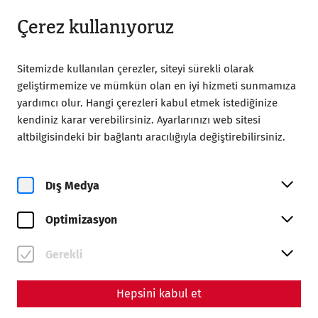
09:00’dan itibaren açık
TR
Çerez kullanıyoruz
Sitemizde kullanılan çerezler, siteyi sürekli olarak
geliştirmemize ve mümkün olan en iyi hizmeti sunmamıza
yardımcı olur. Hangi çerezleri kabul etmek istediğinize
kendiniz karar verebilirsiniz. Ayarlarınızı web sitesi
Home
Magazine
altbilgisindeki bir bağlantı aracılığıyla değiştirebilirsiniz.
Come sweet death - The cemeteries of Carnuntum
Science
Dış Medya
Come sweet death - The
Optimizasyon
cemeteries of Carnuntum
By Nisa Iduna Kirchengast - Editors: Daniel Kunc,
Gerekli
Thomas Mauerhofer
Hepsini kabul et
Religion
Death
society