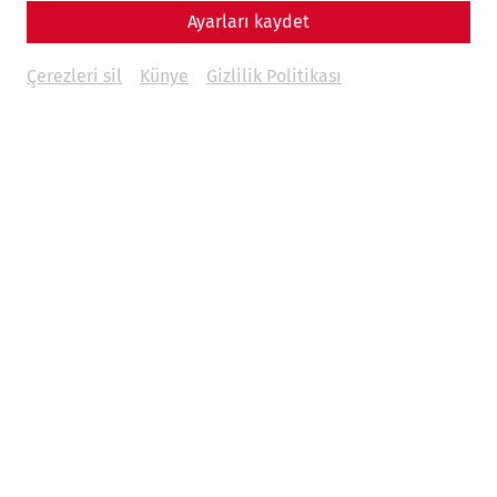
Ayarları kaydet
Çerezleri sil
Künye
Gizlilik Politikası
Today, Halloween and All Saints‘ Day are caught between
lively customs and silent remembrance, with Halloween
as an exuberant celebration with roots in ancient Celtic
and Christian traditions ushering in the eve of All Saints’
Day, a day dedicated to the memory of the deceased in
many cultures. The practice of paying respect and homage