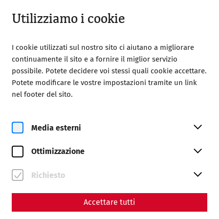
Chiuso
IT
Utilizziamo i cookie
I cookie utilizzati sul nostro sito ci aiutano a migliorare
continuamente il sito e a fornire il miglior servizio
possibile. Potete decidere voi stessi quali cookie accettare.
Potete modificare le vostre impostazioni tramite un link
nel footer del sito.
Magazine overview
Media esterni
Rivista
Ottimizzazione
Articles with the tag
#research
Richiesto
Accettare tutti