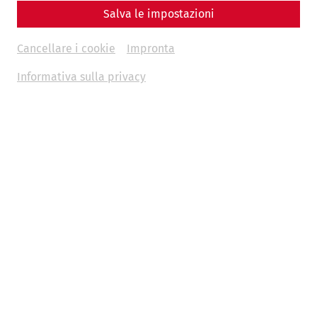
Salva le impostazioni
Cancellare i cookie
Impronta
Informativa sulla privacy
Videos
Videocast – Episode 13: Lucius' House
archaeology
research
Videocast