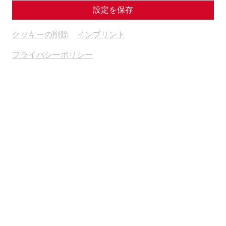
14:00 - 15:00 Virunum Amphitheater, Herzogstuhl
設定を保存
15:00 - 17:00 Maria Saal, Dom und Freilichtmuseum
17:00 - 18:30 Karnburg
クッキーの削除
インプリント
19:00 Klagenfurt
プライバシーポリシー
Tag 2 (22. September 2024):
9:00 -10:30 Kärnten Museum in Klagenfurt
10:30 – 11:30 Hemmaberg
11:30 – 13:00 Besichtigung Museum und Kirchenruinen
Mittagspause
14:30 – 15:30 Deutschlandsberg Burgmuseum
15:30 – 17:00 Führung Museum
17:00 - 20:00 Deutschlandsberg – Wien
Teilnahmebeitrag:
€ 250,00 p.P. im DZ; EZ-Zuschlag € 65,00
Folgende Leistungen sind inkludiert: Busfahrt inkl.
sämtlicher Gebühren, ÜF im ****Hotel in Klagenfurt,
Eintritts- und Führungsgebühren