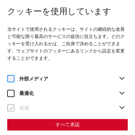
閉じる
JA
クッキーを使用しています
当サイトで使用されるクッキーは、サイトの継続的な改善
と可能な限り最高のサービスの提供に役立ちます。どのク
ッキーを受け入れるかは、ご自身で決めることができま
す。ウェブサイトのフッターにあるリンクから設定を変更
Home
Society of Friends of Carnuntum
することができます。
Lectures and excursions
Archive
Excursion Carinthia
Exkursion KÄRNTEN
外部メディア
Auf der Exkursion besuchen wir den unter anderem den
最適化
Archäologischen Park Magdalensberg und am Zollfeld das
konservierte Amphitheater der Römerstadt Virunum.
必須
Tag 1 (21. September 2024):
7:00 Abfahrt Wien Schwedenplatz
すべて承認
11:00 - 13:00 Magdalensberg
13:00 - 14:00 Mittagspause