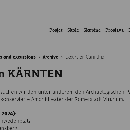
Posjet
Škole
Skupine
Proslava
s and excursions
Archive
Excursion Carinthia
on KÄRNTEN
besuchen wir den unter anderem den Archäologischen 
 konservierte Amphitheater der Römerstadt Virunum.
 2024):
Schwedenplatz
lensberg