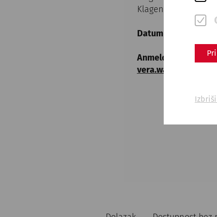
Klagenfurt, Eintrit
Datum
: 21./22. Sep
Pr
Anmeldung
verlänger
vera.wachter@freu
Izbriš