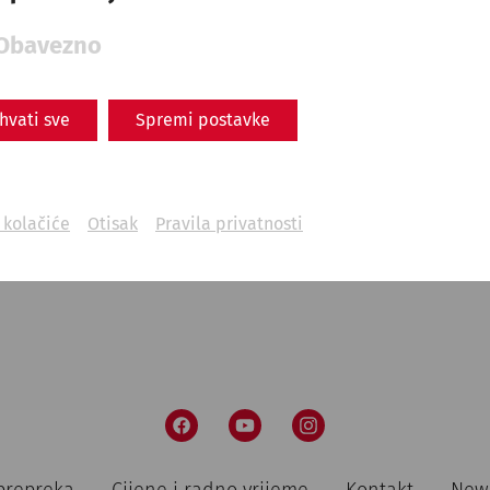
ts- und Führungsgebühren
Obavezno
tember 2024
ihvati sve
Spremi postavke
t bis 31. April 2024: Tel.
+43 2163 3377-766
oder E-Mail:
nde-carnuntum.at
i kolačiće
Otisak
Pravila privatnosti