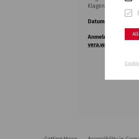
Klagenfurt, Eintrit
Datum
: 21./22. Sep
Al
Anmeldung
verlänger
vera.wachter@freu
Cooki