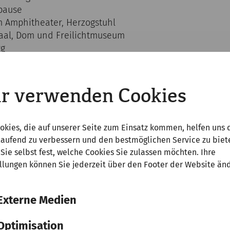
spause
um Amphitheater, Herzogstuhl
 Saal, Dom und Freilichtmuseum
rg
r 2024):
r verwenden Cookies
 Museum in Klagenfurt
aberg
htigung Museum und Kirchenruinen
okies, die auf unserer Seite zum Einsatz kommen, helfen uns 
laufend zu verbessern und den bestmöglichen Service zu biet
schlandsberg Burgmuseum
Sie selbst fest, welche Cookies Sie zulassen möchten. Ihre
ung Museum
llungen können Sie jederzeit über den Footer der Website än
chlandsberg – Wien
Externe Medien
 250,00 p.P. im DZ; EZ-Zuschlag € 65,00
Optimisation
sind inkludiert: Busfahrt inkl. sämtlicher Gebühren, ÜF