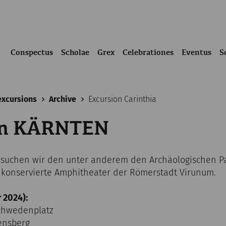
Conspectus
Scholae
Grex
Celebrationes
Eventus
S
excursions
Archive
Excursion Carinthia
on KÄRNTEN
besuchen wir den unter anderem den Archäologischen 
 konservierte Amphitheater der Römerstadt Virunum.
 2024):
Schwedenplatz
lensberg