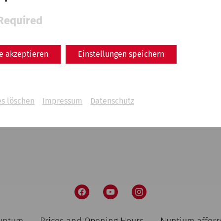
ts- und Führungsgebühren
Required
tember 2024
le akzeptieren
Einstellungen speichern
t bis 31. April 2024: Tel.
+43 2163 3377-766
oder E-Mail:
nde-carnuntum.at
es löschen
Impressum
Datenschutz