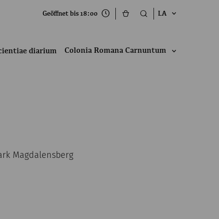
Geöffnet bis 18:00
LA
Colonia Romana Carnuntum
cientiae diarium
Park Magdalensberg