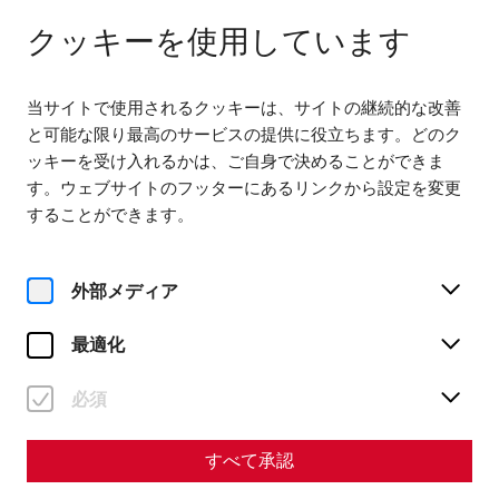
다음까지 열려 있습니다. 18:00
JA
クッキーを使用しています
当サイトで使用されるクッキーは、サイトの継続的な改善
と可能な限り最高のサービスの提供に役立ちます。どのク
ッキーを受け入れるかは、ご自身で決めることができま
す。ウェブサイトのフッターにあるリンクから設定を変更
Home
Große Jubiläumsführung
することができます。
外部メディア
最適化
金, 7. 8月
Große Jubiläumsführung
必須
チケット予約
すべて承認
€
47