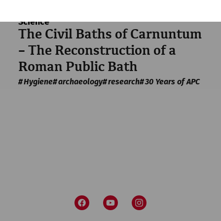
Science
The Civil Baths of Carnuntum
– The Reconstruction of a
Roman Public Bath
Hygiene
archaeology
research
30 Years of APC