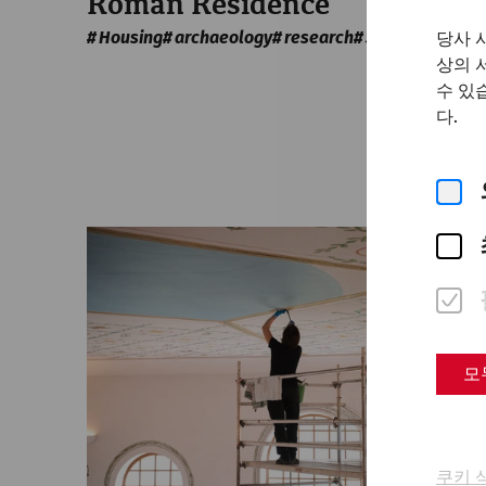
Roman Residence
Housing
archaeology
research
30 Years of APC
당사 
상의 
수 있
다.
모
쿠키 