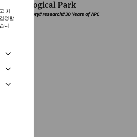
Archaeological Park
고 최
museum
history
research
30 Years of APC
 결정할
있습니