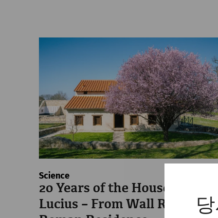
Science
20 Years of the House of
당
Lucius – From Wall Ruins to 