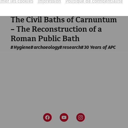
imer les cookies
Impression
Politique de confidentialité
Science
The Civil Baths of Carnuntum
– The Reconstruction of a
Roman Public Bath
Hygiene
archaeology
research
30 Years of APC