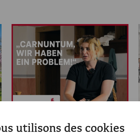
us utilisons des cookies
Videos
a
Videocast – Episode 11: 30