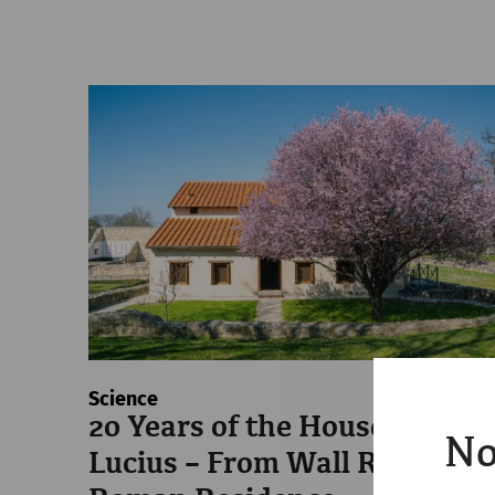
Science
20 Years of the House of
No
Lucius – From Wall Ruins to 