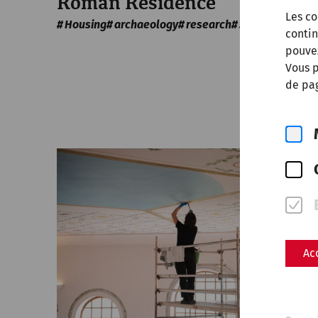
Roman Residence
Les co
Housing
archaeology
research
30 Years of APC
contin
pouve
Vous p
de pag
Ac