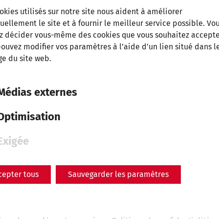
Years Roman City of
okies utilisés sur notre site nous aident à améliorer
uellement le site et à fournir le meilleur service possible. Vo
Carnuntum
z décider vous-même des cookies que vous souhaitez accepte
archaeology
research
Videocast
30 Years of
ouvez modifier vos paramètres à l’aide d’un lien situé dans l
APC
e du site web.
Médias externes
Optimisation
Exigée
cepter tous
Sauvegarder les paramètres