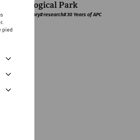
Archaeological Park
museum
history
research
30 Years of APC
us
r.
e pied