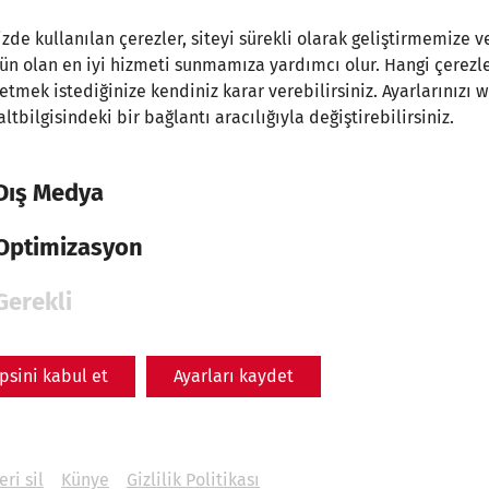
Years Roman City of
zde kullanılan çerezler, siteyi sürekli olarak geliştirmemize v
Carnuntum
 olan en iyi hizmeti sunmamıza yardımcı olur. Hangi çerezle
etmek istediğinize kendiniz karar verebilirsiniz. Ayarlarınızı 
archaeology
research
Videocast
30 Years of
 altbilgisindeki bir bağlantı aracılığıyla değiştirebilirsiniz.
APC
Dış Medya
Optimizasyon
Gerekli
psini kabul et
Ayarları kaydet
eri sil
Künye
Gizlilik Politikası