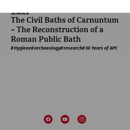
Science
The Civil Baths of Carnuntum
– The Reconstruction of a
Roman Public Bath
Hygiene
archaeology
research
30 Years of APC