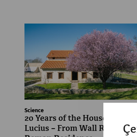
Science
20 Years of the House of
Çe
Lucius – From Wall Ruins to 