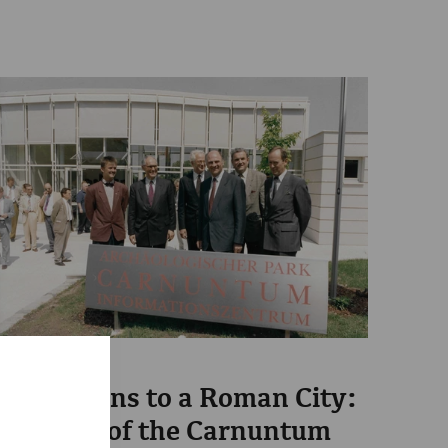
Science
From Ruins to a Roman City:
30 Years of the Carnuntum