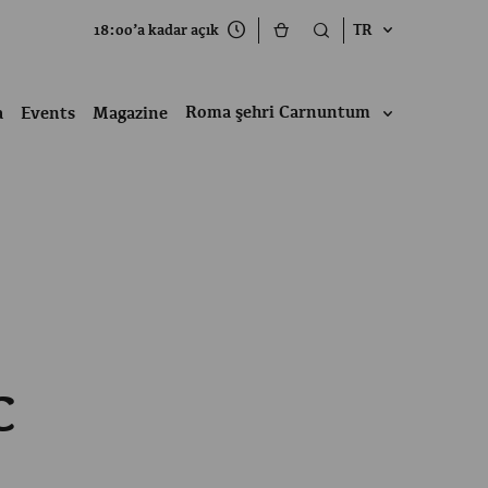
18:00’a kadar açık
TR
Roma şehri Carnuntum
a
Events
Magazine
C