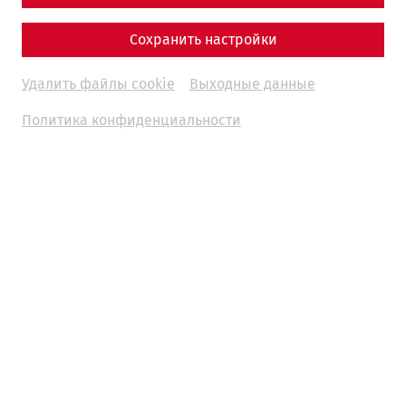
Сохранить настройки
Удалить файлы cookie
Выходные данные
Политика конфиденциальности
Science
20 Years of the House of Lucius – From
Wall Ruins to a Roman Residence
Housing
archaeology
research
30 Years of APC