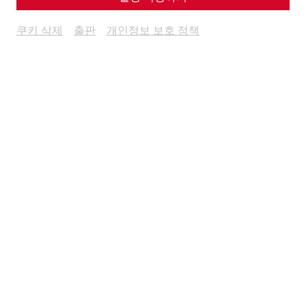
Housing
Everyday life
Infrastructure
architecture
쿠키 삭제
출판
개인정보 보호 정책
13.01.2026
When we think of life in ancient Rome, images of southern