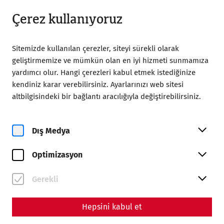
Kapalı
TR
Çerez kullanıyoruz
Sitemizde kullanılan çerezler, siteyi sürekli olarak
geliştirmemize ve mümkün olan en iyi hizmeti sunmamıza
yardımcı olur. Hangi çerezleri kabul etmek istediğinize
kendiniz karar verebilirsiniz. Ayarlarınızı web sitesi
Home
Magazine
altbilgisindeki bir bağlantı aracılığıyla değiştirebilirsiniz.
The floor is lava! Heating techniques in ancient Carnuntum
Science
Dış Medya
The floor is lava! Heating
Optimizasyon
techniques in ancient
Carnuntum
Gerekli
By Nisa Iduna Kirchengast - Editors: Daniel Kunc,
Hepsini kabul et
Thomas Mauerhofer, Anna-Maria Grohs