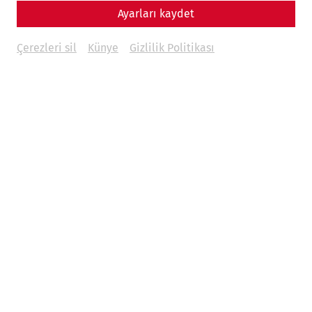
Housing
Everyday life
Infrastructure
architecture
Ayarları kaydet
13.01.2026
Çerezleri sil
Künye
Gizlilik Politikası
When we think of life in ancient Rome, images of southern