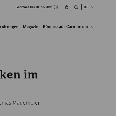
Geöffnet bis 18:00 Uhr
DE
Römerstadt Carnuntum
taltungen
Magazin
iken im
homas Mauerhofer,