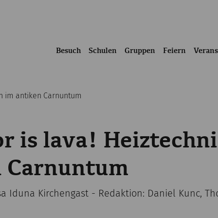
Besuch
Schulen
Gruppen
Feiern
Verans
ken im antiken Carnuntum
or is lava! Heiztechn
n Carnuntum
isa Iduna Kirchengast - Redaktion: Daniel Kunc, T