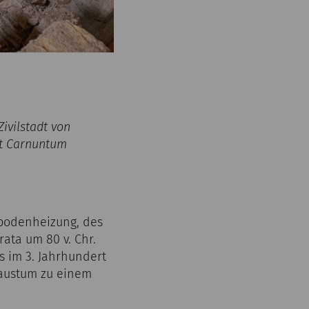
ivilstadt von
adt Carnuntum
rbodenheizung, des
ata um 80 v. Chr.
s im 3. Jahrhundert
okaustum zu einem