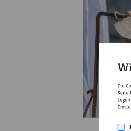
Wi
Die Co
Seite 
Legen 
Einste