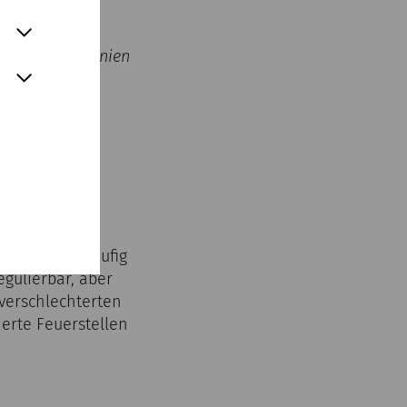
gen und Zeremonien
n den Küchen
men kamen häufig
gulierbar, aber
verschlechterten
ierte Feuerstellen