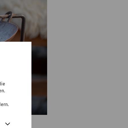
die
en.
dern.