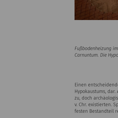
Fußbodenheizung im N
Carnuntum. Die Hypo
Einen entscheidende
Hypokaustums, dar. A
zu, doch archäologi
v. Chr. existierten
festen Bestandteil r