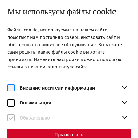
Открыто до 18:00
RU
Мы используем файлы cookie
Файлы cookie, используемые на нашем сайте,
помогают нам постоянно совершенствовать сайт и
обеспечивать наилучшее обслуживание. Вы можете
сами решить, какие файлы cookie вы хотите
Home
принимать. Изменить настройки можно с помощью
The floor is lava! Heating techniques in ancient Carnuntum
ссылки в нижнем колонтитуле сайта.
Science
The floor is lava! Heating
Внешние носители информации
techniques in ancient
Оптимизация
Carnuntum
Обязательно
By Nisa Iduna Kirchengast - Editors: Daniel Kunc,
Thomas Mauerhofer, Anna-Maria Grohs
Принять все