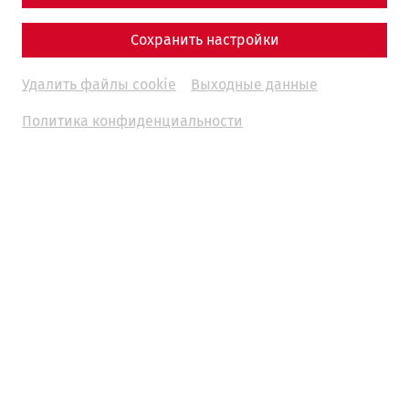
Housing
Everyday life
Infrastructure
architecture
Сохранить настройки
13.01.2026
Удалить файлы cookie
Выходные данные
Политика конфиденциальности
When we think of life in ancient Rome, images of southern