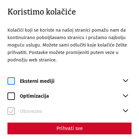
Zatvoreno
BS
Koristimo kolačiće
Kolačići koji se koriste na našoj stranici pomažu nam da
kontinuirano poboljšavamo stranicu i pružamo najbolju
moguću uslugu. Možete sami odlučiti koje kolačiće želite
prihvatiti. Postavke možete promijeniti putem veze u
Home
podnožju web stranice.
The floor is lava! Heating techniques in ancient Carnuntum
Science
Eksterni mediji
The floor is lava! Heating
Optimizacija
techniques in ancient
Carnuntum
Obavezno
By Nisa Iduna Kirchengast - Editors: Daniel Kunc,
Prihvati sve
Thomas Mauerhofer, Anna-Maria Grohs