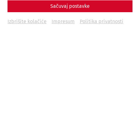
Housing
Everyday life
Infrastructure
architecture
Sačuvaj postavke
13.01.2026
Izbrišite kolačiće
Impresum
Politika privatnosti
When we think of life in ancient Rome, images of southern