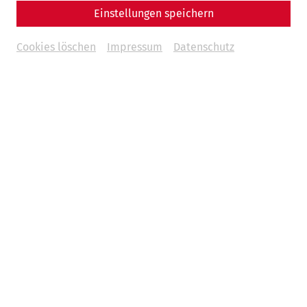
Einstellungen speichern
Cookies löschen
Impressum
Datenschutz
Science
The Children of Carnuntum – Growing
Up on the Frontier of the Roman
Empire
Everyday life
archaeology
society
event