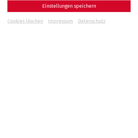
a central aspect of everyday Roman life: hygiene
Einstellungen speichern
and bathing culture.
Cookies löschen
Impressum
Datenschutz
Everyday life
Hygiene
Medicine
leisure
Videocast
Um
Youtube
Inhalte zu laden, akzeptieren Sie
bitte
Youtube
als externe Quelle in den
Cookie-
Einstellungen
Akzeptieren