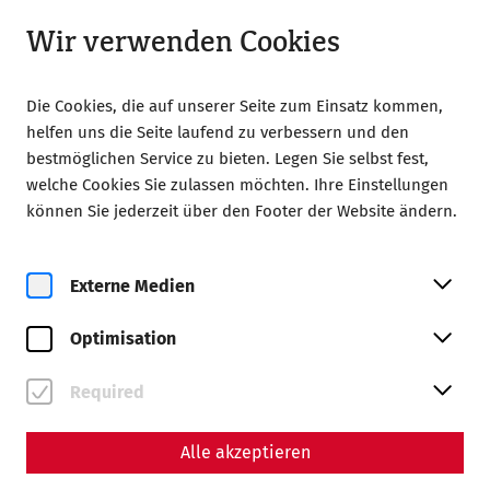
Geöffnet bis 18:00
LA
Wir verwenden Cookies
Die Cookies, die auf unserer Seite zum Einsatz kommen,
helfen uns die Seite laufend zu verbessern und den
bestmöglichen Service zu bieten. Legen Sie selbst fest,
welche Cookies Sie zulassen möchten. Ihre Einstellungen
Home
Scientiae diarium
können Sie jederzeit über den Footer der Website ändern.
Videocast – Episode 10: The Baths in the Civil City of
Carnuntum
Externe Medien
Videos
Videocast – Episode 10: The
Optimisation
Baths in the Civil City of
Required
Carnuntum
Alle akzeptieren
In this episode, we take you into the reconstructed
rooms of the civil baths of Carnuntum and explore