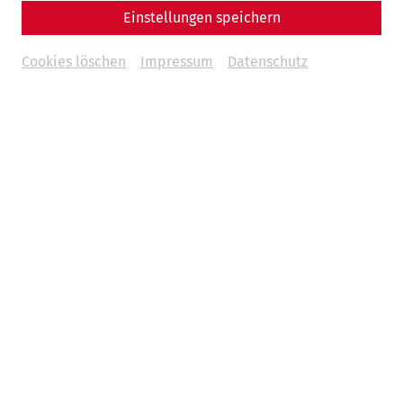
Einstellungen speichern
Cookies löschen
Impressum
Datenschutz
KommR Dr. Markus Wachter
+43 (0) 2163/3377-770
markus.wachter@carnuntum.at