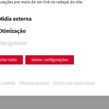
urações por meio de um link no rodapé do site.
Mídia externa
Otimização
tunately, there are no upcoming e
Obrigatório
You can find more events in our overview page.
eitar tudo
Salvar configurações
Programa e ingressos
r cookies
Informação legal
Política de privacidade