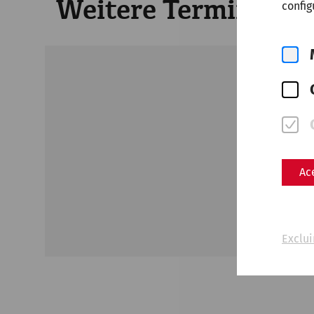
Weitere Termine
config
Unfor
Ac
Exclui