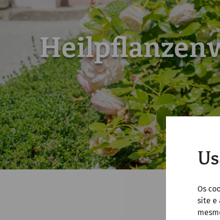
Heilpflanzen
Us
Os co
site e
mesmo 